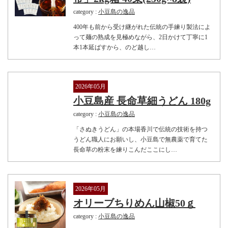
category :
小豆島の逸品
400年も前から受け継がれた伝統の手練り製法によ
って麺の熟成を見極めながら、2日かけて丁寧に1
本1本延ばすから、のど越し…
2026年05月
小豆島産 長命草細うどん 180g
category :
小豆島の逸品
「さぬきうどん」の本場香川で伝統の技術を持つ
うどん職人にお願いし、小豆島で無農薬で育てた
長命草の粉末を練りこんだここにし…
2026年05月
オリーブちりめん山椒50ｇ
category :
小豆島の逸品