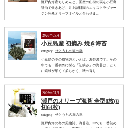
瀬戸内海産ちりめんと、国産の山椒の実を小豆島
醤油で炊きあげ、井上誠耕園のエキストラヴァー
ジン完熟オリーブオイルと合わせま…
2026年05月
小豆島産 初摘み 焼き海苔
category :
せとうちの海の幸
小豆島の冬の風物詩といえば、海苔漁です。その
中でも一番初めに採る「初摘み」の海苔は、とく
に繊維が細くて柔らかく、磯の香り…
2026年05月
瀬戸のオリーブ海苔 全型8枚(8
切64枚)
category :
せとうちの海の幸
瀬戸内海の冬の風物詩、海苔漁。中でも一番初め