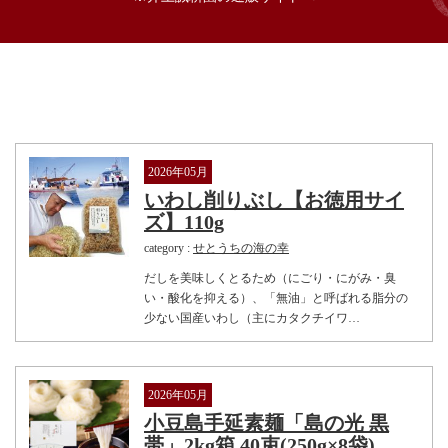
2026年05月
いわし削りぶし【お徳用サイ
ズ】110g
category :
せとうちの海の幸
だしを美味しくとるため（にごり・にがみ・臭
い・酸化を抑える）、「無油」と呼ばれる脂分の
少ない国産いわし（主にカタクチイワ…
2026年05月
小豆島手延素麺「島の光 黒
帯」2kg箱 40束(250g×8袋)