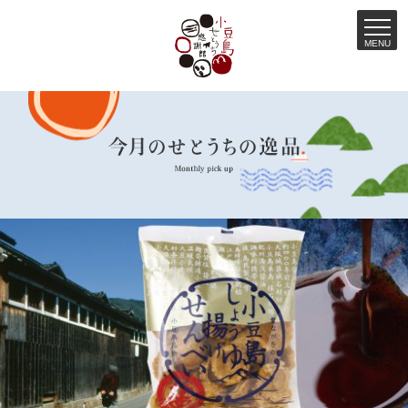
MENU
コ
ン
テ
ン
ツ
へ
ス
キ
ッ
プ