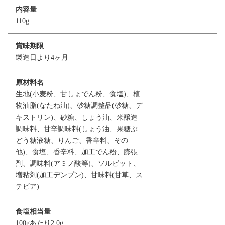
内容量
110g
賞味期限
製造日より4ヶ月
原材料名
生地(小麦粉、甘しょでん粉、食塩)、植
物油脂(なたね油)、砂糖調整品(砂糖、デ
キストリン)、砂糖、しょう油、米醸造
調味料、甘辛調味料(しょう油、果糖ぶ
どう糖液糖、りんご、香辛料、その
他)、食塩、香辛料、加工でん粉、膨張
剤、調味料(アミノ酸等)、ソルビット、
増粘剤(加工デンプン)、甘味料(甘草、ス
テビア)
食塩相当量
100gあたり2.0g