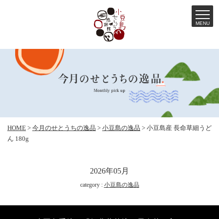
MENU
コ
ン
テ
ン
ツ
へ
HOME
>
今月のせとうちの逸品
>
小豆島の逸品
>
小豆島産 長命草細うど
ス
ん 180g
キ
ッ
2026年05月
プ
category :
小豆島の逸品