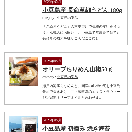
2026年05月
小豆島産 長命草細うどん 180g
category :
小豆島の逸品
「さぬきうどん」の本場香川で伝統の技術を持つ
うどん職人にお願いし、小豆島で無農薬で育てた
長命草の粉末を練りこんだここにし…
2026年05月
オリーブちりめん山椒50ｇ
category :
小豆島の逸品
瀬戸内海産ちりめんと、国産の山椒の実を小豆島
醤油で炊きあげ、井上誠耕園のエキストラヴァー
ジン完熟オリーブオイルと合わせま…
2026年05月
小豆島産 初摘み 焼き海苔