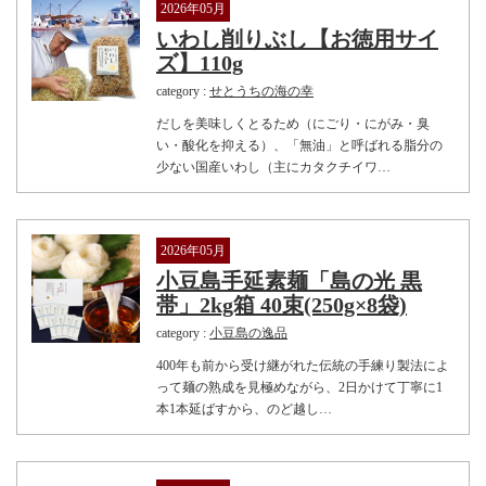
2026年05月
いわし削りぶし【お徳用サイ
ズ】110g
category :
せとうちの海の幸
だしを美味しくとるため（にごり・にがみ・臭
い・酸化を抑える）、「無油」と呼ばれる脂分の
少ない国産いわし（主にカタクチイワ…
2026年05月
小豆島手延素麺「島の光 黒
帯」2kg箱 40束(250g×8袋)
category :
小豆島の逸品
400年も前から受け継がれた伝統の手練り製法によ
って麺の熟成を見極めながら、2日かけて丁寧に1
本1本延ばすから、のど越し…