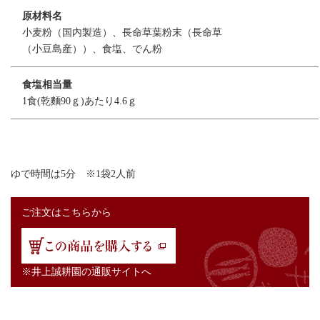
原材料名
小麦粉（国内製造）、長命草葉粉末（長命草
（小豆島産））、食塩、でん粉
食塩相当量
1食(乾麵90ｇ)あたり4.6ｇ
ゆで時間は5分 ※1袋2人前
ご注文はこちらから
※井上誠耕園の通販サイトへ