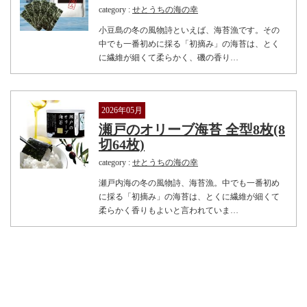
category :
せとうちの海の幸
小豆島の冬の風物詩といえば、海苔漁です。その
中でも一番初めに採る「初摘み」の海苔は、とく
に繊維が細くて柔らかく、磯の香り…
2026年05月
瀬戸のオリーブ海苔 全型8枚(8
切64枚)
category :
せとうちの海の幸
瀬戸内海の冬の風物詩、海苔漁。中でも一番初め
に採る「初摘み」の海苔は、とくに繊維が細くて
柔らかく香りもよいと言われていま…