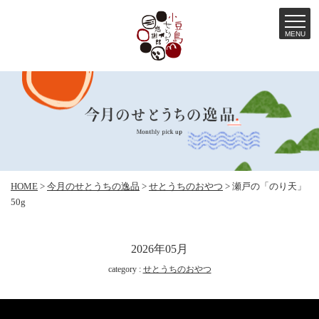
MENU
コ
ン
テ
ン
ツ
へ
HOME
>
今月のせとうちの逸品
>
せとうちのおやつ
>
瀬戸の「のり天」
ス
50g
キ
ッ
2026年05月
プ
category :
せとうちのおやつ