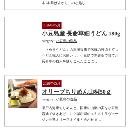
本1本延ばすから、のど越し…
2026年05月
小豆島産 長命草細うどん 180g
category :
小豆島の逸品
「さぬきうどん」の本場香川で伝統の技術を持つ
うどん職人にお願いし、小豆島で無農薬で育てた
長命草の粉末を練りこんだここにし…
2026年05月
オリーブちりめん山椒50ｇ
category :
小豆島の逸品
瀬戸内海産ちりめんと、国産の山椒の実を小豆島
醤油で炊きあげ、井上誠耕園のエキストラヴァー
ジン完熟オリーブオイルと合わせま…