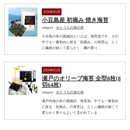
2026年05月
小豆島産 初摘み 焼き海苔
category :
せとうちの海の幸
小豆島の冬の風物詩といえば、海苔漁です。その
中でも一番初めに採る「初摘み」の海苔は、とく
に繊維が細くて柔らかく、磯の香り…
2026年05月
瀬戸のオリーブ海苔 全型8枚(8
切64枚)
category :
せとうちの海の幸
瀬戸内海の冬の風物詩、海苔漁。中でも一番初め
に採る「初摘み」の海苔は、とくに繊維が細くて
柔らかく香りもよいと言われていま…