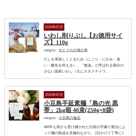
2026年05月
いわし削りぶし【お徳用サイ
ズ】110g
category :
せとうちの海の幸
だしを美味しくとるため（にごり・にがみ・臭
い・酸化を抑える）、「無油」と呼ばれる脂分の
少ない国産いわし（主にカタクチイワ…
2026年05月
小豆島手延素麺「島の光 黒
帯」2kg箱 40束(250g×8袋)
category :
小豆島の逸品
400年も前から受け継がれた伝統の手練り製法によ
って麺の熟成を見極めながら、2日かけて丁寧に1