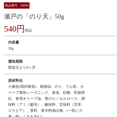
商品番号：04984
瀬戸の「のり天」50g
540円
税込
内容量
50g
賞味期限
製造日より6ヶ月
原材料名
小麦粉(国内製造)、植物油、のり、でん粉、オ
リーブ風味シーズニング、食塩、砂糖、乾燥卵
白、食用オリーブ油、青のり／セルロース、調
味料（アミノ酸等）、酸味料、甘味料（甘草、
ステビア）、香料、香辛料抽出物、(一部に小
麦・卵・ごまを含む)