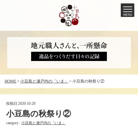
MENU
コ
ン
テ
ン
ツ
へ
HOME
>
小豆島と瀬戸内の「いま」
>
小豆島の秋祭り②
ス
キ
ッ
投稿日:
2020-10-20
プ
小豆島の秋祭り②
category :
小豆島と瀬戸内の「いま」