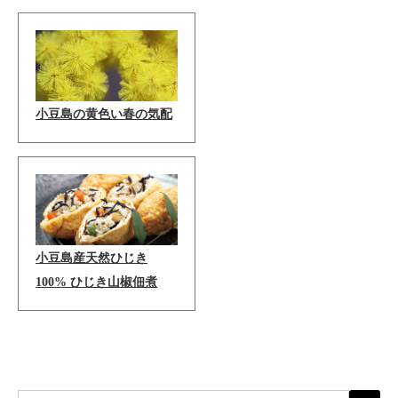
小豆島の黄色い春の気配
小豆島産天然ひじき
100% ひじき山椒佃煮