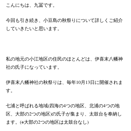
こんにちは、九冨です。
今回も引き続き、小豆島の秋祭りについて詳しくご紹介
していきたいと思います。
私の地元の小江地区の住民のほとんどは、伊喜末八幡神
社の氏子になっています。
伊喜末八幡神社の秋祭りは、毎年
10
月
13
日に開催されま
す。
七浦と呼ばれる地域
(
四海の
4
つの地区、北浦の
4
つの地
区、大部の
2
つの地区
)
の氏子が集まり、太鼓台を奉納し
ます。
(※
大部の
2
つの地区は太鼓台なし
)