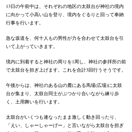
13
日の午前中は、それぞれの地区の太鼓台が神社の境内
に向かって小高い山を登り、境内をぐるりと回って奉納
行事を行います。
急な坂道を、何十人もの男性が力を合わせて太鼓台を引
いて上がっていきます。
境内に到着すると神社の周りを
1
周し、神社の参拝所の前
で太鼓台を担ぎ上げます。これを合計
3
回行うそうです。
午後からは、神社のある山の麓にある馬場
(
広場
)
に太鼓
台が集まり、太鼓台同士がぶつかり合いながら練り歩
く、土用舞いを行います。
太鼓台がいくつも連なったまま激しく動き回ったり、
「えい、しゃーしゃーげー」と言いながら太鼓台を担ぎ