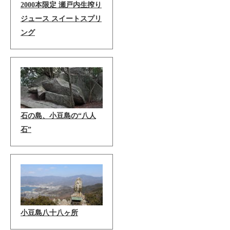
2000本限定 瀬戸内生搾り
ジュース スイートスプリ
ング
石の島、小豆島の“八人
石”
小豆島八十八ヶ所