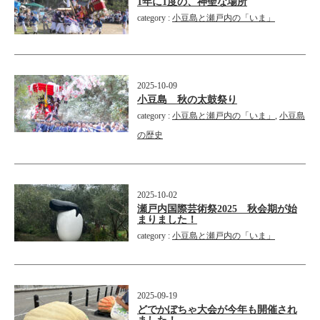
1年に1度の、神聖な場所
category :
小豆島と瀬戸内の「いま」
2025-10-09
小豆島 秋の太鼓祭り
category :
小豆島と瀬戸内の「いま」
,
小豆島
の歴史
2025-10-02
瀬戸内国際芸術祭2025 秋会期が始
まりました！
category :
小豆島と瀬戸内の「いま」
2025-09-19
どでかぼちゃ大会が今年も開催され