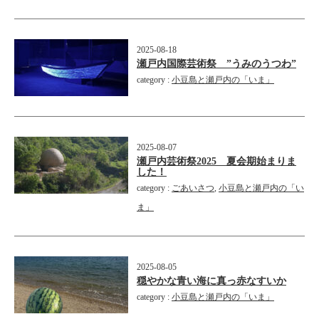
2025-08-18
瀬戸内国際芸術祭 ”うみのうつわ”
category :
小豆島と瀬戸内の「いま」
2025-08-07
瀬戸内芸術祭2025 夏会期始まりま
した！
category :
ごあいさつ
,
小豆島と瀬戸内の「い
ま」
2025-08-05
穏やかな青い海に真っ赤なすいか
category :
小豆島と瀬戸内の「いま」