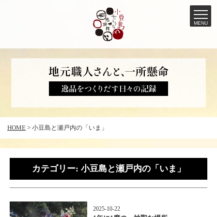
MENU
コ
ン
テ
ン
ツ
へ
HOME
>
小豆島と瀬戸内の「いま」
ス
キ
ッ
カテゴリー:
小豆島と瀬戸内の「いま」
プ
2025-10-22