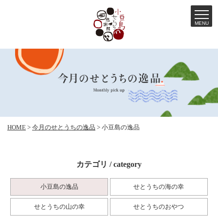
MENU
コ
ン
テ
ン
ツ
へ
HOME
>
今月のせとうちの逸品
>
小豆島の逸品
ス
キ
ッ
カテゴリ / category
プ
小豆島の逸品
せとうちの海の幸
せとうちの山の幸
せとうちのおやつ