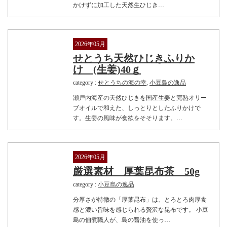
かけずに加工した天然生ひじき…
2026年05月
せとうち天然ひじきふりか
け (生姜)40ｇ
category :
せとうちの海の幸
,
小豆島の逸品
瀬戸内海産の天然ひじきを国産生姜と完熟オリー
ブオイルで和えた、しっとりとしたふりかけで
す。生姜の風味が食欲をそそります。…
2026年05月
厳選素材 厚葉昆布茶 50g
category :
小豆島の逸品
分厚さが特徴の「厚葉昆布」は、とろとろ肉厚食
感と濃い旨味を感じられる贅沢な昆布です。 小豆
島の佃煮職人が、島の醤油を使っ…