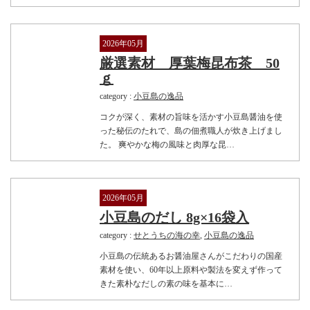
2026年05月
厳選素材 厚葉梅昆布茶 50
ｇ
category :
小豆島の逸品
コクが深く、素材の旨味を活かす小豆島醤油を使
った秘伝のたれで、島の佃煮職人が炊き上げまし
た。 爽やかな梅の風味と肉厚な昆…
2026年05月
小豆島のだし 8g×16袋入
category :
せとうちの海の幸
,
小豆島の逸品
小豆島の伝統あるお醤油屋さんがこだわりの国産
素材を使い、60年以上原料や製法を変えず作って
きた素朴なだしの素の味を基本に…