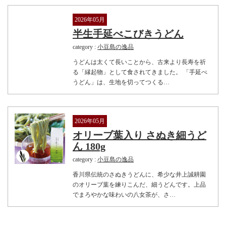
2026年05月
半生手延べこびきうどん
category :
小豆島の逸品
うどんは太くて長いことから、古来より長寿を祈
る「縁起物」として食されてきました。 「手延べ
うどん」は、生地を切ってつくる…
2026年05月
オリーブ葉入り さぬき細うど
ん 180g
category :
小豆島の逸品
香川県伝統のさぬきうどんに、希少な井上誠耕園
のオリーブ葉を練りこんだ、細うどんです。上品
でまろやかな味わいの八女茶が、さ…