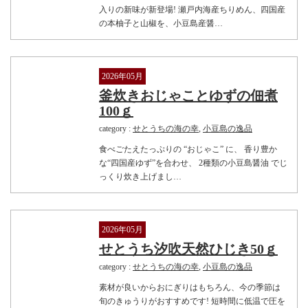
入りの新味が新登場! 瀬戸内海産ちりめん、四国産
の本柚子と山椒を、小豆島産醤…
2026年05月
釜炊きおじゃことゆずの佃煮
100ｇ
category :
せとうちの海の幸
,
小豆島の逸品
食べごたえたっぷりの “おじゃこ” に、 香り豊か
な“四国産ゆず”を合わせ、 2種類の小豆島醤油 でじ
っくり炊き上げまし…
2026年05月
せとうち汐吹天然ひじき50ｇ
category :
せとうちの海の幸
,
小豆島の逸品
素材が良いからおにぎりはもちろん、今の季節は
旬のきゅうりがおすすめです! 短時間に低温で圧を