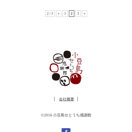
2 / 3
«
1
2
3
»
会社概要
©2016 小豆島せとうち感謝館