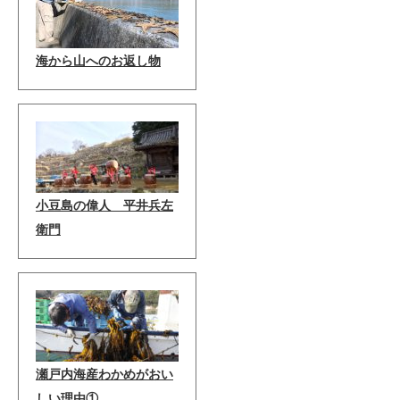
海から山へのお返し物
小豆島の偉人 平井兵左
衛門
瀬戸内海産わかめがおい
しい理由①