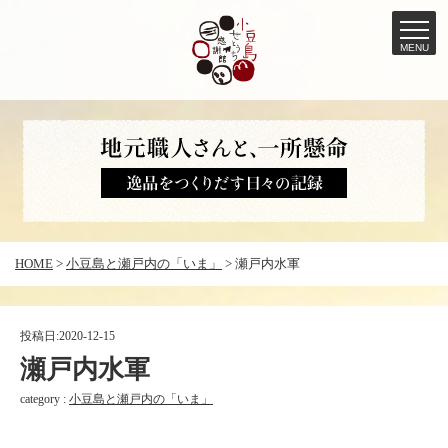
MENU
コ
ン
テ
ン
ツ
へ
HOME
>
小豆島と瀬戸内の「いま」
>
瀬戸内水軍
ス
キ
ッ
投稿日:
2020-12-15
プ
瀬戸内水軍
category :
小豆島と瀬戸内の「いま」