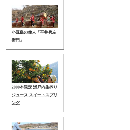
小豆島の偉人「平井兵左
衛門」
2000本限定 瀬戸内生搾り
ジュース スイートスプリ
ング