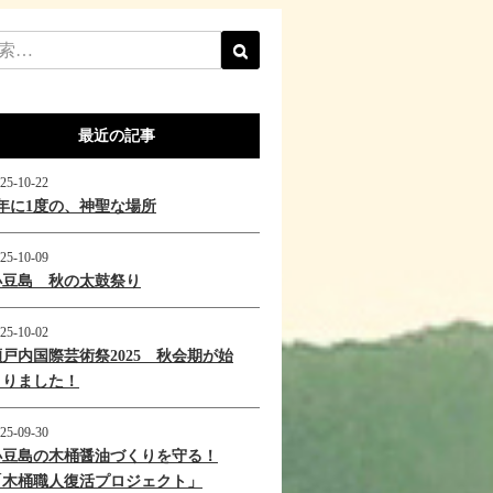
最近の記事
25-10-22
1年に1度の、神聖な場所
25-10-09
小豆島 秋の太鼓祭り
25-10-02
瀬戸内国際芸術祭2025 秋会期が始
まりました！
25-09-30
小豆島の木桶醤油づくりを守る！
「木桶職人復活プロジェクト」