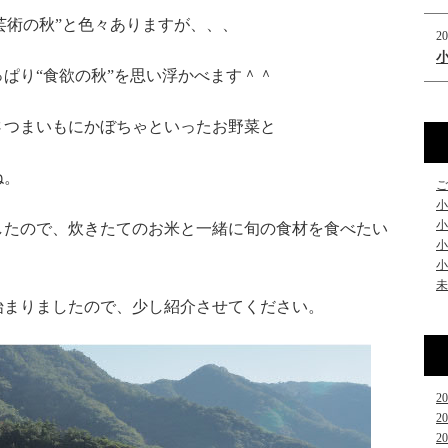
“芸術の秋”と色々ありますが、、、
20
ぱり“食欲の秋”を思い浮かべます＾＾
さつまいもにかぼちゃといったお野菜と
ね。
ご
小
小
したので、炊きたてのお米と一緒に旬の食材を食べたい
小
小
未
始まりましたので、少し紹介させてください。
2
2
2