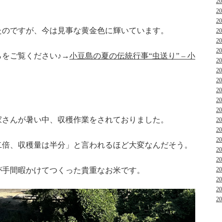
2
2
2
たのですが、今は見事な黄金色に輝いています。
2
2
2
をご覧ください♪→
小豆島の夏の伝統行事“虫送り” – 小
2
2
2
2
2
2
家さんが暑い中、収穫作業をされておりました。
2
2
2
二倍、収穫量は半分」と言われるほど大変なんだそう。
2
2
が手間暇かけてつくった貴重なお米です。
2
2
2
2