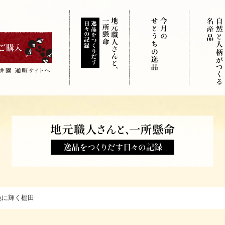
色に輝く棚田