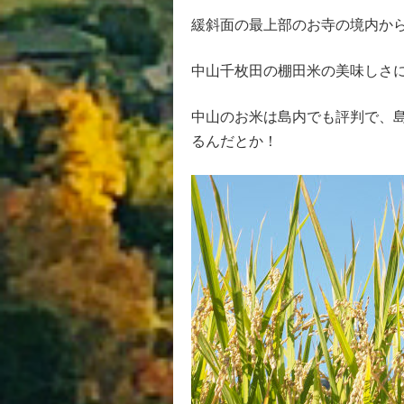
緩斜面の最上部のお寺の境内か
中山千枚田の棚田米の美味しさ
中山のお米は島内でも評判で、
るんだとか！