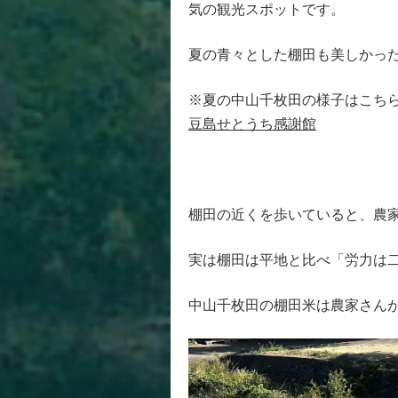
気の観光スポットです。
夏の青々とした棚田も美しかっ
※夏の中山千枚田の様子はこちら
豆島せとうち感謝館
棚田の近くを歩いていると、農
実は棚田は平地と比べ「労力は
中山千枚田の棚田米は農家さん