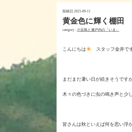
投稿日:
2025-09-11
黄金色に輝く棚田
category :
小豆島と瀬戸内の「いま」
こんにちは
スタッフ金井で
まだまだ暑い日が続きそうです
木々の色づきに虫の鳴き声と少
皆さんは秋といえば何を思い浮