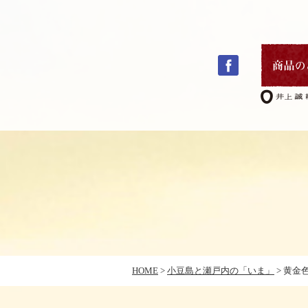
コ
ン
テ
ン
ツ
へ
ス
キ
HOME
>
小豆島と瀬戸内の「いま」
>
黄金
ッ
プ