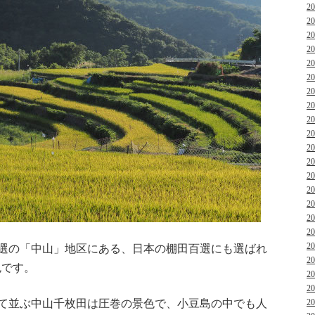
2
2
2
2
2
2
2
2
2
2
2
2
2
2
2
2
2
2
0選の「中山」地区にある、日本の棚田百選にも選ばれ
2
色です。
2
2
って並ぶ中山千枚田は圧巻の景色で、小豆島の中でも人
2