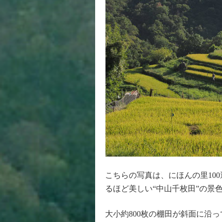
こちらの写真は、にほんの里10
るほど美しい“中山千枚田”の景
大小約800枚の棚田が斜面に沿