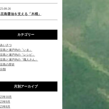
25-09-26
小豆島醤油を支える「木桶」
カテゴリー
あいさつ
豆島と瀬戸内の「いま」
豆島と瀬戸内の「レシピ」
豆島と瀬戸内の「職人さん」
豆島の歴史
分類
月別アーカイブ
025年10月
025年9月
025年8月