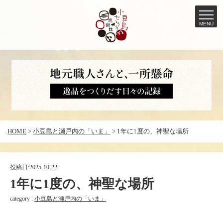
MENU
コ
ン
テ
ン
ツ
へ
HOME
>
小豆島と瀬戸内の「いま」
>
1年に1度の、神聖な場所
ス
キ
ッ
投稿日:
2025-10-22
プ
1年に1度の、神聖な場所
category :
小豆島と瀬戸内の「いま」