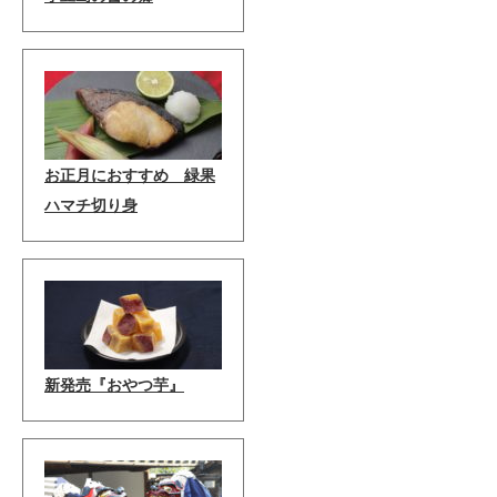
お正月におすすめ 緑果
ハマチ切り身
新発売『おやつ芋』