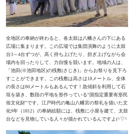
全地区の奉納が終わると、各太鼓は八幡さんの下にある
広場に集まります。この広場では集団演舞のように太鼓
台3～4台ずつが、高く持ち上げたり、担ぎ上げながら会
場内を回ったりして、力自慢を競います。地域の人は、
「池田(※池田地区)の桟敷(さじき)」からお祭りを見下ろ
すことができます。この桟敷は高さは18メートル、全体
の長さは80メートルもあるんです！急傾斜を利用して石
垣を築き、数段の平地を形作っている“国指定重要有形民
俗文化財”です。江戸時代の亀山八幡宮の祭礼を描いた文
化9年（1812）の奉納絵額には、桟敷に小屋を建て、太鼓
台などを見物している人々が描かれているんですよ(^▽^