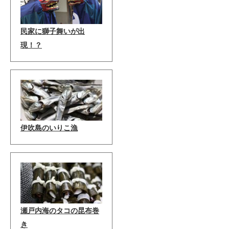
民家に獅子舞いが出
現！？
伊吹島のいりこ漁
瀬戸内海のタコの昆布巻
き