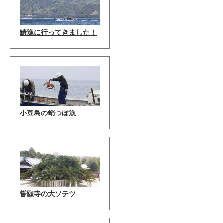
鰆漁に行ってきました！
小豆島の蛸つぼ漁
誓願寺の大ソテツ