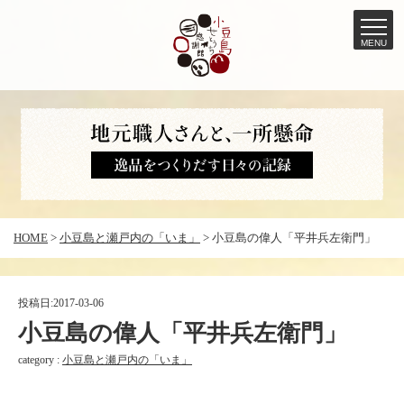
MENU
コ
ン
テ
ン
ツ
へ
HOME
>
小豆島と瀬戸内の「いま」
>
小豆島の偉人「平井兵左衛門」
ス
キ
ッ
投稿日:
2017-03-06
プ
小豆島の偉人「平井兵左衛門」
category :
小豆島と瀬戸内の「いま」