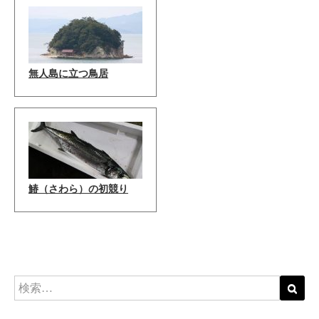
無人島に立つ鳥居
鰆（さわら）の初競り