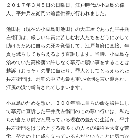
２０１７年３月５日の日曜日、江戸時代の小豆島の偉
人、平井兵左衛門の追善供養が行われました。
池田村（現在の小豆島町池田）の大庄屋であった平井兵
左衛門は、厳しい年貢に苦しむ村人たちをどうにかして
助けるために自らの死を覚悟して、江戸幕府に直接、年
貢を減らしてもらえるよう直訴します。当時、小豆島を
治めていた高松藩の許しなく幕府に願い事をすることは
越訴（おっそ）の罪に当たり、罪人としてとらえられた
兵左衛門は、刑罰の中でも最も重い極刑を言い渡され、
江尻の浜で斬首されてしまいます。
小豆島のためを想い、３００年前に自らの命を犠牲にし
て幕府に直訴した平井兵左衛門のこの尊い行いは、私た
ちが当たり前だと思っている現在の豊かな生活が、平井
兵左衛門をはじめとする数多くの人々の犠牲や大変な苦
労、努力の上に成り立っているんだということに気づか