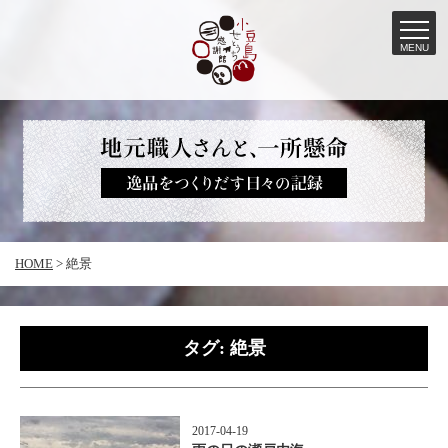
MENU
コ
ン
テ
ン
ツ
へ
HOME
>
絶景
ス
キ
ッ
タグ:
絶景
プ
2017-04-19