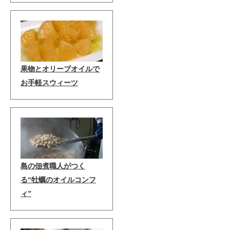
果物とオリーブオイルで
お手軽スウィーツ
島の佃煮職人がつく
る“牡蠣のオイルコンフ
ィ”