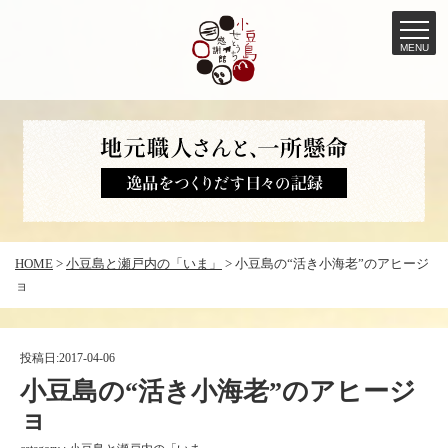
MENU
コ
ン
テ
ン
ツ
へ
HOME
>
小豆島と瀬戸内の「いま」
>
小豆島の“活き小海老”のアヒージ
ス
ョ
キ
ッ
プ
投稿日:
2017-04-06
小豆島の“活き小海老”のアヒージ
ョ