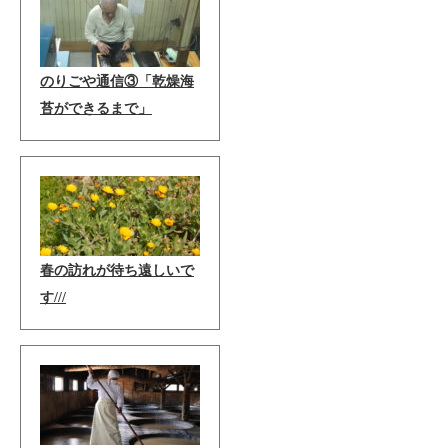
のりごや通信③「乾燥海
苔ができるまで」
春の訪れが待ち遠しいで
す///