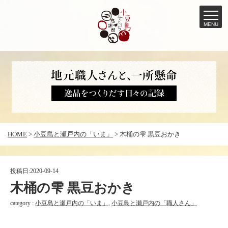
MENU
コ
ン
テ
ン
ツ
へ
HOME
>
小豆島と瀬戸内の「いま」
>
木桶の雫 黒豆おかき
ス
キ
ッ
投稿日:
2020-09-14
プ
木桶の雫 黒豆おかき
category :
小豆島と瀬戸内の「いま」
,
小豆島と瀬戸内の「職人さん」