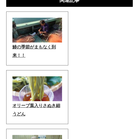
関連記事
鰆の季節がまもなく到
来！！
オリーブ葉入りさぬき細
うどん