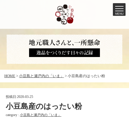
MENU
コ
ン
テ
ン
ツ
へ
HOME
>
小豆島と瀬戸内の「いま」
>
小豆島産のはったい粉
ス
キ
ッ
投稿日:
2020-03-25
プ
小豆島産のはったい粉
category :
小豆島と瀬戸内の「いま」