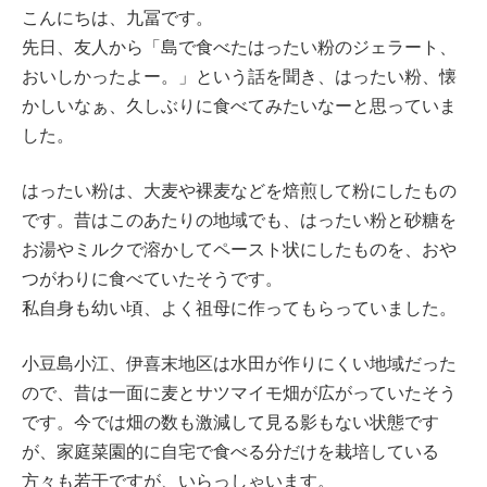
こんにちは、九冨です。
先日、友人から「島で食べたはったい粉のジェラート、
おいしかったよー。」という話を聞き、はったい粉、懐
かしいなぁ、久しぶりに食べてみたいなーと思っていま
した。
はったい粉は、大麦や裸麦などを焙煎して粉にしたもの
です。昔はこのあたりの地域でも、はったい粉と砂糖を
お湯やミルクで溶かしてペースト状にしたものを、おや
つがわりに食べていたそうです。
私自身も幼い頃、よく祖母に作ってもらっていました。
小豆島小江、伊喜末地区は水田が作りにくい地域だった
ので、昔は一面に麦とサツマイモ畑が広がっていたそう
です。今では畑の数も激減して見る影もない状態です
が、家庭菜園的に自宅で食べる分だけを栽培している
方々も若干ですが、いらっしゃいます。