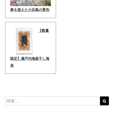
春を迎えた小豆島の景色
【数量
限定】瀬戸内海産干し海
老