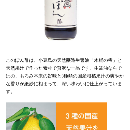
このぽん酢は、小豆島の天然醸造生醤油「木桶の雫」と
天然果汁で作った素朴で贅沢な一品です。
生醤油
ならで
はの、もろみ本来
の旨味と
種類の国産柑橘果汁の爽やか
3
な香りが絶妙に相まって、深い味わいに仕上がっていま
す。