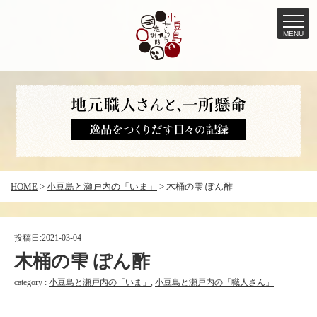
MENU
コ
ン
テ
ン
ツ
へ
HOME
>
小豆島と瀬戸内の「いま」
>
木桶の雫 ぽん酢
ス
キ
ッ
投稿日:
2021-03-04
プ
木桶の雫 ぽん酢
category :
小豆島と瀬戸内の「いま」
,
小豆島と瀬戸内の「職人さん」