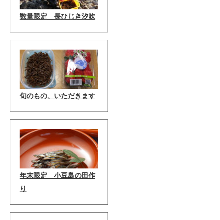
数量限定 長ひじき汐吹
旬のもの、いただきます
年末限定 小豆島の田作
り