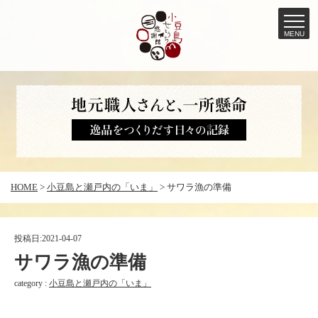
MENU
コ
ン
テ
ン
ツ
へ
HOME
>
小豆島と瀬戸内の「いま」
>
サワラ漁の準備
ス
キ
ッ
投稿日:
2021-04-07
プ
サワラ漁の準備
category :
小豆島と瀬戸内の「いま」