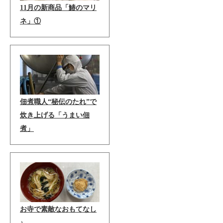
11月の新商品「鰆のマリ
ネ」①
佃煮職人“秘伝のたれ”で
炊き上げる「うまい佃
煮」
お寺で素敵なおもてなし
♪