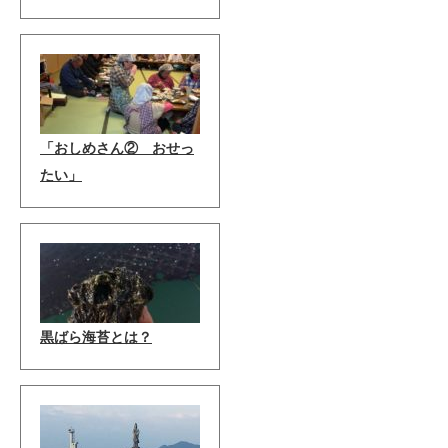
「おしめさん② おせっ
たい」
黒ばら海苔とは？