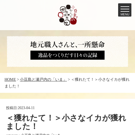
MENU
コ
ン
テ
ン
ツ
へ
HOME
>
小豆島と瀬戸内の「いま」
>
＜獲れたて！＞小さなイカが獲れ
ス
ました！
キ
ッ
プ
投稿日:
2023-04-11
＜獲れたて！＞小さなイカが獲れ
ました！