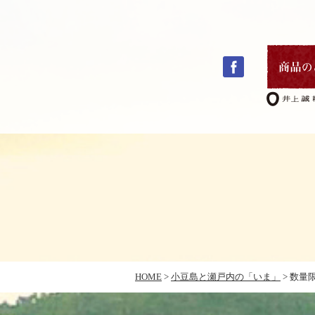
コ
ン
テ
ン
ツ
へ
ス
キ
HOME
>
小豆島と瀬戸内の「いま」
>
数量
ッ
プ