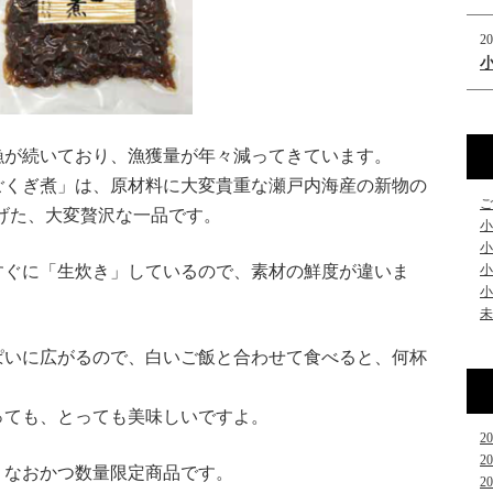
20
漁が続いており、漁獲量が年々減ってきています。
ごくぎ煮」は、原材料に大変貴重な瀬戸内海産の新物の
ご
上げた、大変贅沢な一品です。
小
小
すぐに「生炊き」しているので、素材の鮮度が違いま
小
小
未
ぱいに広がるので、白いご飯と合わせて食べると、何杯
っても、とっても美味しいですよ。
2
2
、なおかつ数量限定商品です。
2