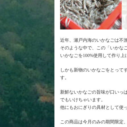
近年、瀬戸内海のいかなごは不
そのような中で、この「いかな
いかなごを100%使用して作り
しかも新物のいかなごをとって
す。
新鮮ないかなごの旨味が口いっ
でもいけちゃいます。
他にもおにぎりの具材として使
この商品は今月のみの期間限定