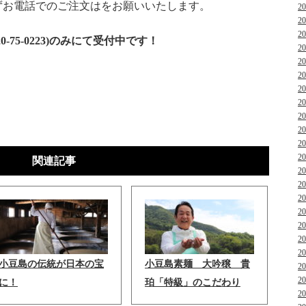
ずお電話でのご注文はをお願いいたします。
2
2
2
-75-0223)のみにて受付中です！
2
2
2
2
2
2
2
2
2
関連記事
2
2
2
2
2
2
2
小豆島の伝統が日本の宝
小豆島素麺 大吟穣 貴
2
2
に！
珀「特級」のこだわり
2