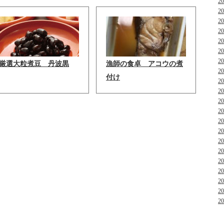
2
2
2
2
2
2
2
厳選大粒煮豆 丹波黒
漁師の食卓 アコウの煮
2
付け
2
2
2
2
2
2
2
2
2
2
2
2
2