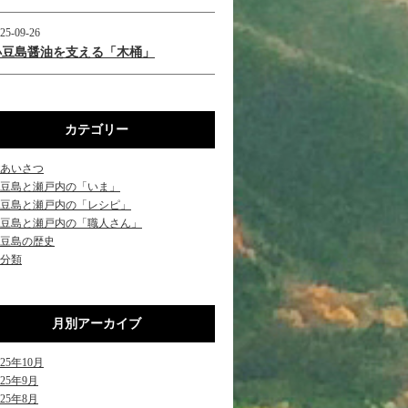
25-09-26
小豆島醤油を支える「木桶」
カテゴリー
あいさつ
豆島と瀬戸内の「いま」
豆島と瀬戸内の「レシピ」
豆島と瀬戸内の「職人さん」
豆島の歴史
分類
月別アーカイブ
025年10月
025年9月
025年8月