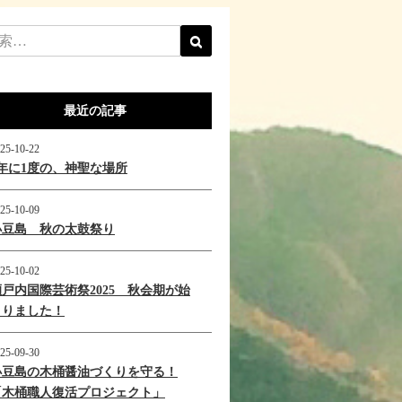
最近の記事
25-10-22
1年に1度の、神聖な場所
25-10-09
小豆島 秋の太鼓祭り
25-10-02
瀬戸内国際芸術祭2025 秋会期が始
まりました！
25-09-30
小豆島の木桶醤油づくりを守る！
「木桶職人復活プロジェクト」