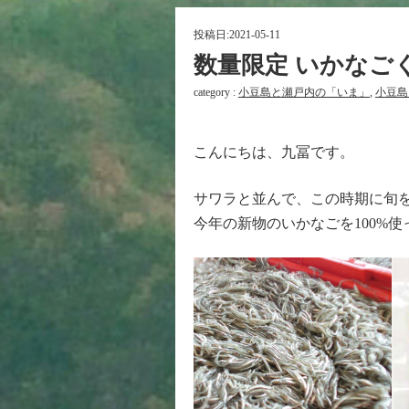
投稿日:
2021-05-11
数量限定 いかなご
category :
小豆島と瀬戸内の「いま」
,
小豆島
こんにちは、九冨です。
サワラと並んで、この時期に旬
今年の新物のいかなごを100%