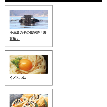
小豆島の冬の風物詩「海
苔漁」
うどんつゆ