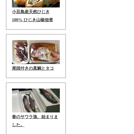
小豆島産天然ひじき
100% ひじき山椒佃煮
尾頭付きの真鯛とタコ
春のサワラ漁、始まりま
した。