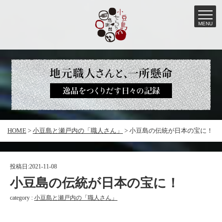
MENU
コ
ン
テ
ン
ツ
へ
HOME
>
小豆島と瀬戸内の「職人さん」
>
小豆島の伝統が日本の宝に！
ス
キ
ッ
投稿日:
2021-11-08
プ
小豆島の伝統が日本の宝に！
category :
小豆島と瀬戸内の「職人さん」