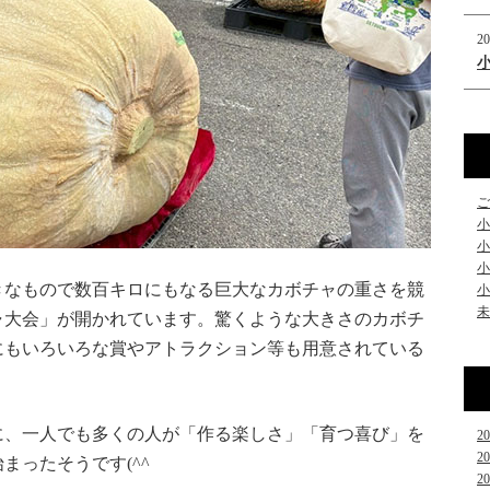
20
ご
小
小
小
大きなもので数百キロにもなる巨大なカボチャの重さを競
小
未
ャ大会」が開かれています。驚くような大きさのカボチ
にもいろいろな賞やアトラクション等も用意されている
に、一人でも多くの人が「作る楽しさ」「育つ喜び」を
2
2
まったそうです(^^
2