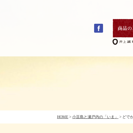
コ
ン
テ
ン
ツ
へ
ス
キ
HOME
>
小豆島と瀬戸内の「いま」
>
どで
ッ
プ