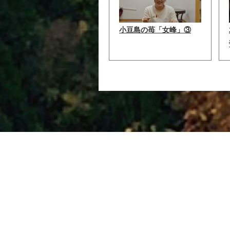
小豆島の苺「女峰」③