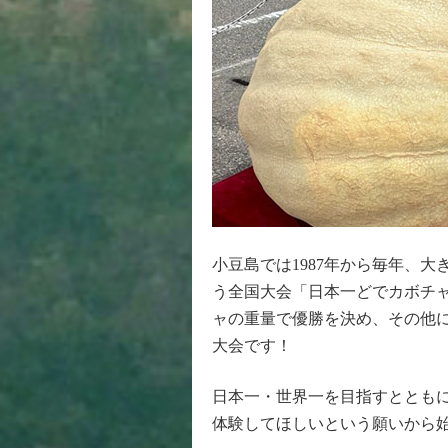
小豆島では1987年から毎年、
う全国大会「日本一どでカボチ
ャの重量で優勝を決め、その他
大会です！
日本一・世界一を目指すととも
体験してほしいという願いから始