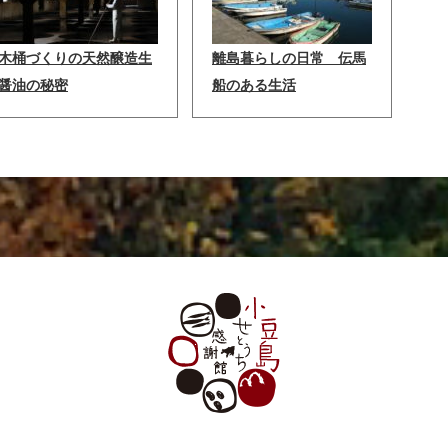
木桶づくりの天然醸造生
離島暮らしの日常 伝馬
醤油の秘密
船のある生活