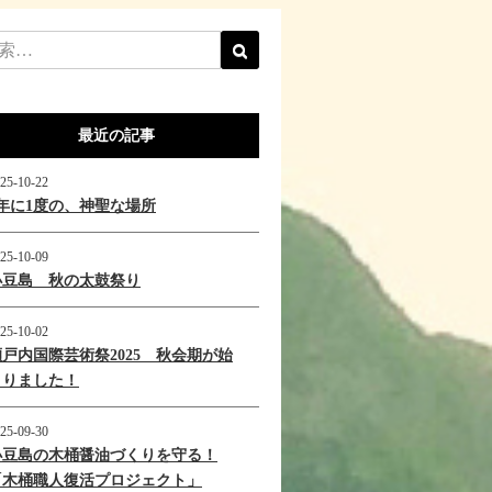
最近の記事
25-10-22
1年に1度の、神聖な場所
25-10-09
小豆島 秋の太鼓祭り
25-10-02
瀬戸内国際芸術祭2025 秋会期が始
まりました！
25-09-30
小豆島の木桶醤油づくりを守る！
「木桶職人復活プロジェクト」