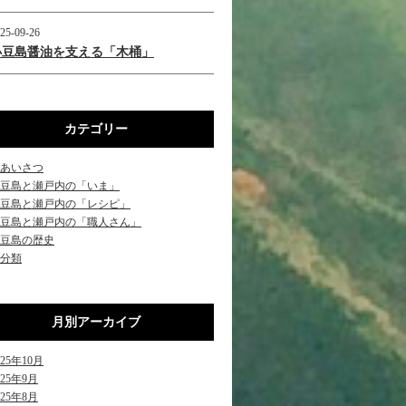
25-09-26
小豆島醤油を支える「木桶」
カテゴリー
あいさつ
豆島と瀬戸内の「いま」
豆島と瀬戸内の「レシピ」
豆島と瀬戸内の「職人さん」
豆島の歴史
分類
月別アーカイブ
025年10月
025年9月
025年8月