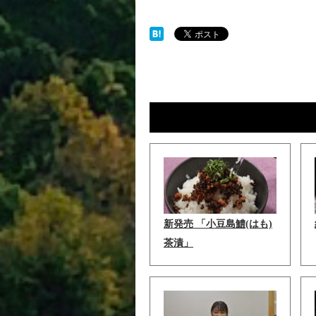
新発売 「小豆島鱧(はも)
茶漬」