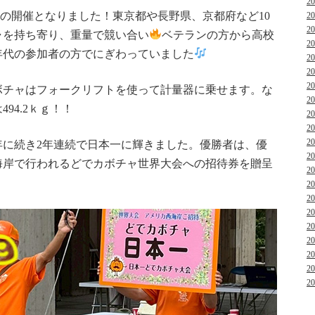
2
回目の開催となりました！東京都や長野県、京都府など10
2
2
ャを持ち寄り、重量で競い合い
ベテランの方から高校
2
年代の参加者の方でにぎわっていました
2
2
2
ボチャはフォークリフトを使って計量器に乗せます。な
2
94.2ｋｇ！！
2
2
2
4年に続き2年連続で日本一に輝きました。優勝者は、優
2
海岸で行われるどでカボチャ世界大会への招待券を贈呈
2
2
2
2
2
2
2
2
2