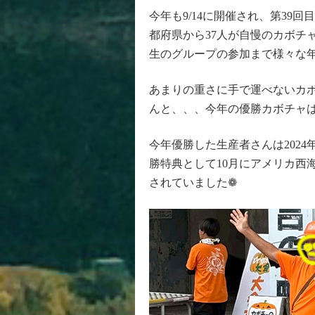
今年も9/14に開催され、第39
都府県から37人が自慢のカボチ
生のグループの参加まで様々な
あまりの重さに手で運べないカ
んと、、、今年の優勝カボチャは4
今年優勝した生産者さんは202
勝特典として10月にアメリカ西
されていました❁