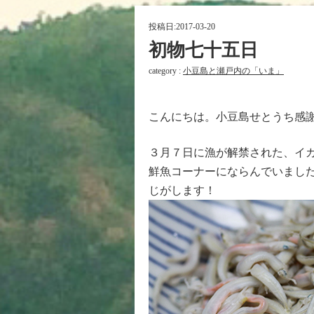
投稿日:
2017-03-20
初物七十五日
category :
小豆島と瀬戸内の「いま」
こんにちは。小豆島せとうち感
３月７日に漁が解禁された、イ
鮮魚コーナーにならんでいまし
じがします！