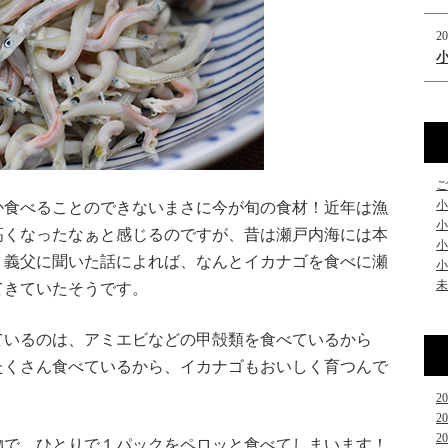
20
ご
小
か食べることのできないまさに今が旬の食材！近年は漁
小
高くなったなぁと感じるのですが、昔は瀬戸内海には本
小
、義父に聞いた話によれば、なんとイカナゴを食べに瀬
小
未
てきていたそうです。
ているのは、アミエビなどの甲殻類を食べているから
たくさん食べているから、イカナゴもおいしく育つんで
2
2
2
物で、ひとりで１パックをペロッと食べてしまいます！