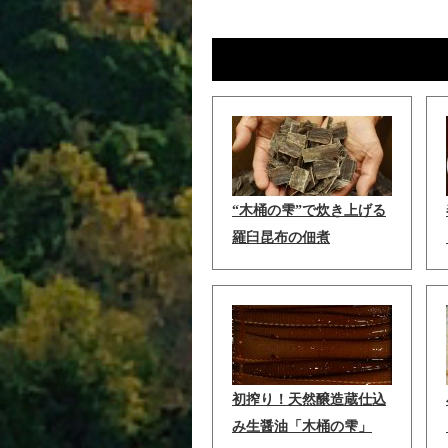
“木桶の雫”で炊き上げる
羅臼昆布の佃煮
初搾り！天然醸造蔵仕込
み生醤油「木桶の雫」