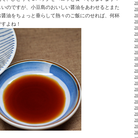
2
しいのですが、小豆島のおいしい醤油をあわせるとまた
2
お醤油をちょっと垂らして熱々のご飯にのせれば、何杯
2
2
ですよね！
2
2
2
2
2
2
2
2
2
2
2
2
2
2
2
2
2
2