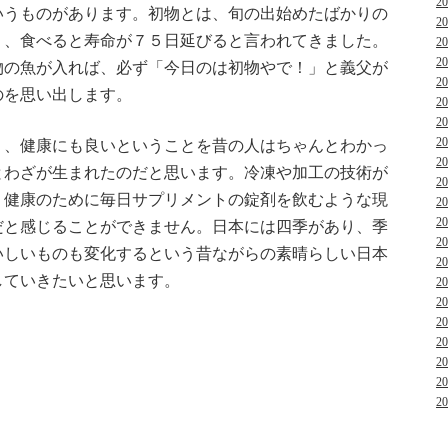
2
いうものがあります。初物とは、旬の出始めたばかりの
2
く、食べると寿命が７５日延びると言われてきました。
2
2
物の魚が入れば、必ず「今日のは初物やで！」と義父が
2
のを思い出します。
2
2
2
く、健康にも良いということを昔の人はちゃんとわかっ
2
とわざが生まれたのだと思います。冷凍や加工の技術が
2
、健康のために毎日サプリメントの錠剤を飲むような現
2
2
だと感じることができません。日本には四季があり、季
2
いしいものも変化するという昔ながらの素晴らしい日本
2
していきたいと思います。
2
2
2
2
2
2
2