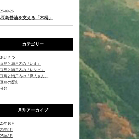
25-09-26
小豆島醤油を支える「木桶」
カテゴリー
あいさつ
豆島と瀬戸内の「いま」
豆島と瀬戸内の「レシピ」
豆島と瀬戸内の「職人さん」
豆島の歴史
分類
月別アーカイブ
025年10月
025年9月
025年8月