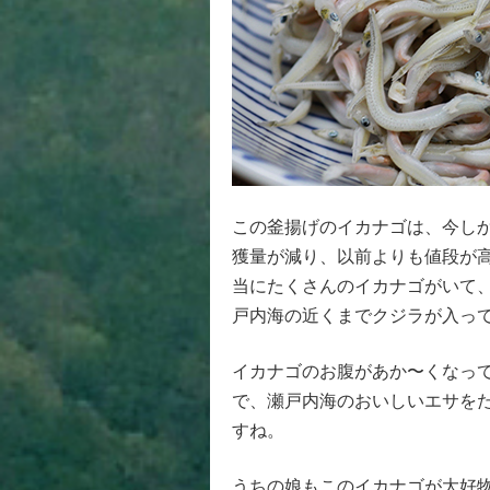
この釜揚げのイカナゴは、今し
獲量が減り、以前よりも値段が
当にたくさんのイカナゴがいて
戸内海の近くまでクジラが入っ
イカナゴのお腹があか〜くなっ
で、瀬戸内海のおいしいエサを
すね。
うちの娘もこのイカナゴが大好