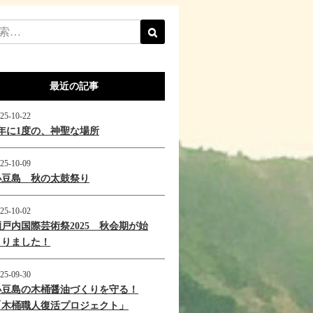
最近の記事
25-10-22
1年に1度の、神聖な場所
25-10-09
小豆島 秋の太鼓祭り
25-10-02
瀬戸内国際芸術祭2025 秋会期が始
まりました！
25-09-30
小豆島の木桶醤油づくりを守る！
「木桶職人復活プロジェクト」