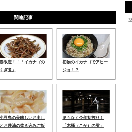
関連記事
R
春限定！！「イカナゴの
初物のイカナゴでアヒー
くぎ煮」
ジョ！？
小豆島の美味しいお出し
まもなく今年初搾り！
とお醤油の炊き込みご飯
「木桶（こが）の雫」