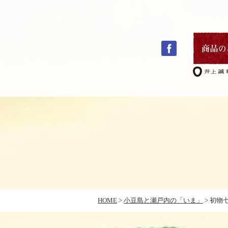
コ
ン
テ
ン
ツ
へ
ス
キ
HOME
>
小豆島と瀬戸内の「いま」
>
初物
ッ
プ