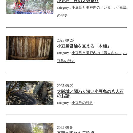
小豆島 秋の太鼓祭り
category :
小豆島と瀬戸内の「いま」
,
小豆島
の歴史
2025-09-26
小豆島醤油を支える「木桶」
category :
小豆島と瀬戸内の「職人さん」
,
小
豆島の歴史
2025-09-22
大阪城と関わり深い小豆島の八人石
のお話
category :
小豆島の歴史
2025-09-04