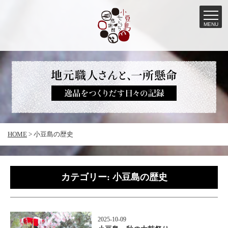
MENU
コ
ン
テ
ン
ツ
へ
HOME
>
小豆島の歴史
ス
キ
ッ
カテゴリー:
小豆島の歴史
プ
2025-10-09