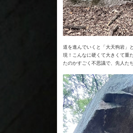
道を進んでいくと「大天狗岩」
現！こんなに硬くて大きくて重
たのかすごく不思議で、先人た