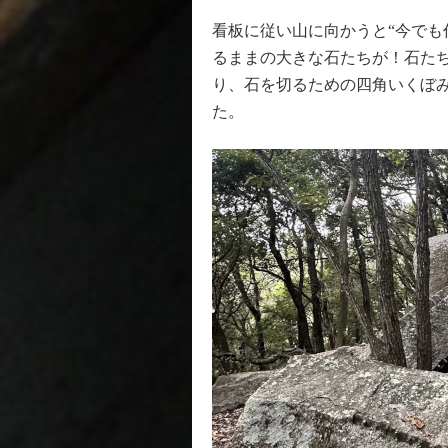
看板に従い山に向かうと“今でも
るままの大きな石たちが！石た
り、石を切るための四角いくぼ
た。