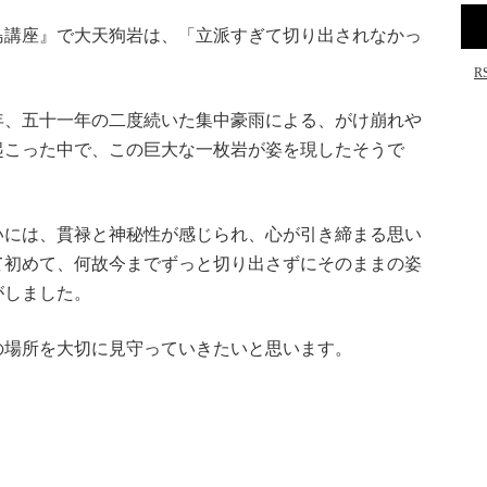
島講座』で大天狗岩は、「立派すぎて切り出されなかっ
R
年、五十一年の二度続いた集中豪雨による、がけ崩れや
起こった中で、この巨大な一枚岩が姿を現したそうで
いには、貫禄と神秘性が感じられ、心が引き締まる思い
て初めて、何故今までずっと切り出さずにそのままの姿
がしました。
の場所を大切に見守っていきたいと思います。