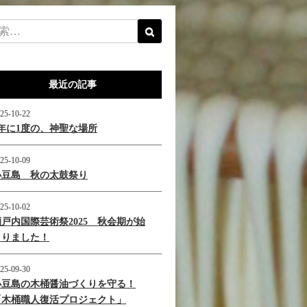
最近の記事
25-10-22
1年に1度の、神聖な場所
25-10-09
小豆島 秋の太鼓祭り
25-10-02
瀬戸内国際芸術祭2025 秋会期が始
まりました！
25-09-30
小豆島の木桶醤油づくりを守る！
「木桶職人復活プロジェクト」