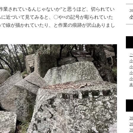
作業されているんじゃないか”と思うほど、切られてい
20
ちに近づいて見てみると、〇や×の記号が彫られていた
みで線が描かれていたり、と作業の痕跡が沢山ありまし
ご
小
小
小
小
未
2
2
2