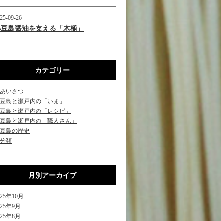
25-09-26
小豆島醤油を支える「木桶」
カテゴリー
あいさつ
豆島と瀬戸内の「いま」
豆島と瀬戸内の「レシピ」
豆島と瀬戸内の「職人さん」
豆島の歴史
分類
月別アーカイブ
025年10月
025年9月
025年8月