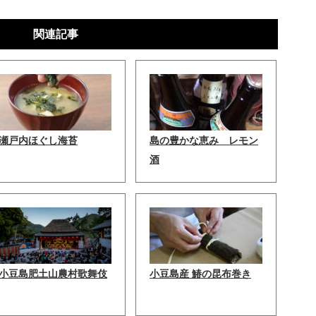
関連記事
瀬戸内ほぐし海苔
島の豊かな恵み レモン
酒
小豆島肥土山農村歌舞伎
小豆島産 鰆の昆布巻き