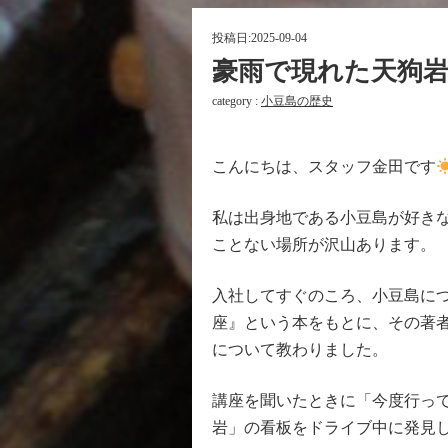
投稿日:
2025-09-04
豪雨で現れた天狗
category :
小豆島の歴史
こんにちは、スタッフ金田です
私は出身地である小豆島が好き
ことない場所が沢山あります。
入社してすぐのころ、小豆島に
座』という本をもとに、その著者
について教わりました。
講座を聞いたときに「今度行っ
岩」の看板をドライブ中に発見