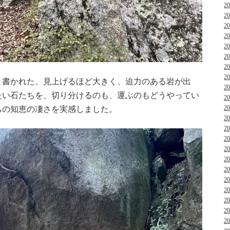
2
2
2
2
2
2
2
2
と書かれた、見上げるほど大きく、迫力のある岩が出
2
たい石たちを、切り分けるのも、運ぶのもどうやってい
2
2
ちの知恵の凄さを実感しました。
2
2
2
2
2
2
2
2
2
2
2