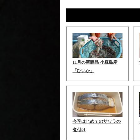
11月の新商品 小豆島産
「ひいか」
今季はじめてのサワラの
煮付け