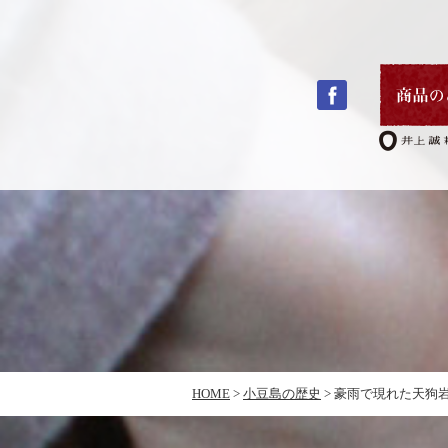
コ
ン
テ
ン
ツ
へ
ス
キ
HOME
>
小豆島の歴史
>
豪雨で現れた天狗
ッ
プ