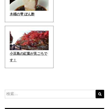
木桶の雫 ぽん酢
小豆島の紅葉が見ごろで
す！