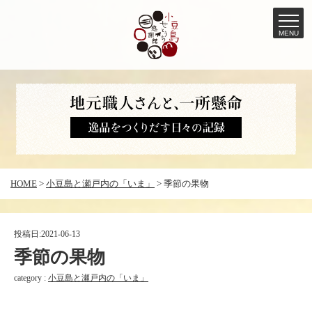
MENU
コ
ン
テ
ン
ツ
へ
HOME
>
小豆島と瀬戸内の「いま」
>
季節の果物
ス
キ
ッ
投稿日:
2021-06-13
プ
季節の果物
category :
小豆島と瀬戸内の「いま」