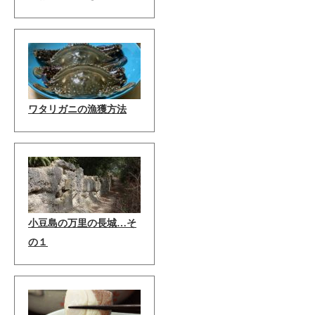
ワタリガニの漁獲方法
小豆島の万里の長城…そ
の１