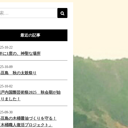
最近の記事
25-10-22
1年に1度の、神聖な場所
25-10-09
小豆島 秋の太鼓祭り
25-10-02
瀬戸内国際芸術祭2025 秋会期が始
まりました！
25-09-30
小豆島の木桶醤油づくりを守る！
「木桶職人復活プロジェクト」