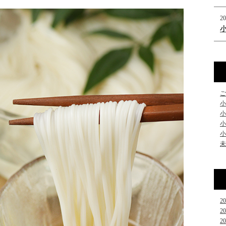
20
ご
小
小
小
小
未
2
2
2