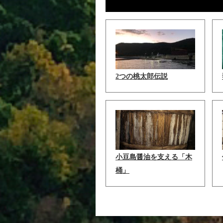
2つの桃太郎伝説
小豆島醤油を支える「木
桶」