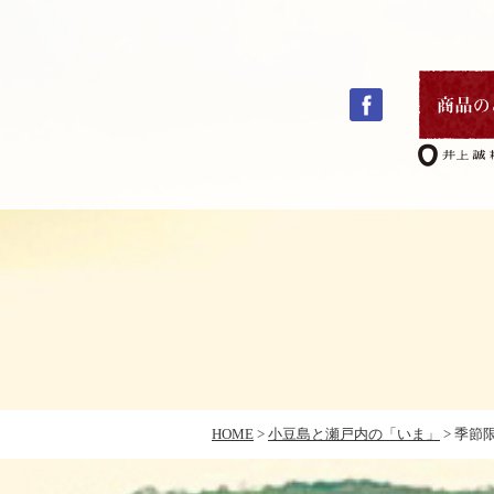
コ
ン
テ
ン
ツ
へ
ス
キ
HOME
>
小豆島と瀬戸内の「いま」
>
季節
ッ
プ