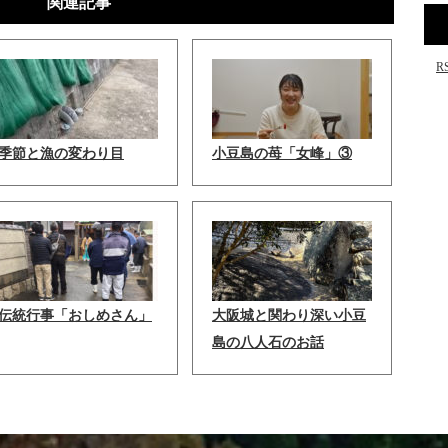
関連記事
R
季節と漁の変わり目
小豆島の苺「女峰」③
伝統行事「おしめさん」
大阪城と関わり深い小豆
島の八人石のお話