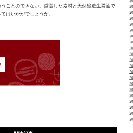
2
わうことのできない、厳選した素材と天然醸造生醤油で
2
2
みてはいかがでしょうか。
2
2
2
2
2
2
2
2
2
2
2
2
2
2
2
2
2
2