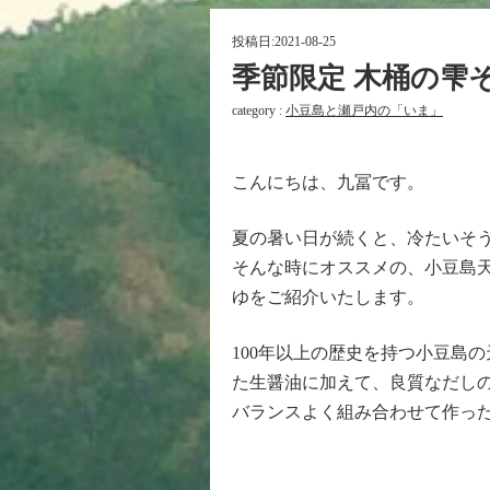
投稿日:
2021-08-25
季節限定 木桶の雫
category :
小豆島と瀬戸内の「いま」
こんにちは、九冨です。
夏の暑い日が続くと、冷たいそ
そんな時にオススメの、小豆島
ゆをご紹介いたします。
100年以上の歴史を持つ小豆島
た生醤油に加えて、良質なだし
バランスよく組み合わせて作っ