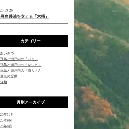
25-09-26
小豆島醤油を支える「木桶」
カテゴリー
あいさつ
豆島と瀬戸内の「いま」
豆島と瀬戸内の「レシピ」
豆島と瀬戸内の「職人さん」
豆島の歴史
分類
月別アーカイブ
025年10月
025年9月
025年8月