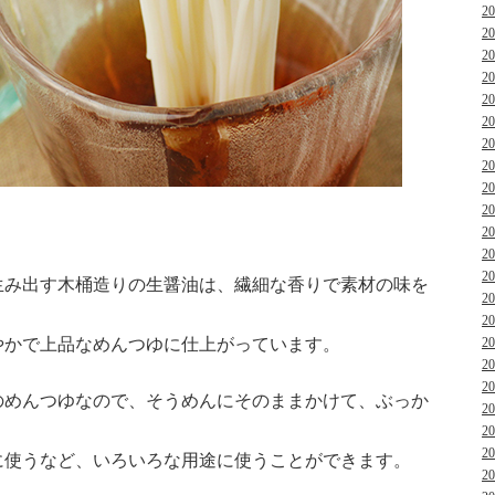
2
2
2
2
2
2
2
2
2
2
2
2
2
生み出す木桶造りの生醤油は、繊細な香りで素材の味を
2
2
やかで上品なめんつゆに仕上がっています。
2
2
2
のめんつゆなので、そうめんにそのままかけて、ぶっか
2
2
2
に使うなど、いろいろな用途に使うことができます。
2