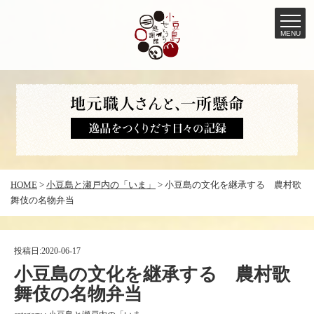
MENU
コ
ン
テ
ン
ツ
へ
HOME
>
小豆島と瀬戸内の「いま」
>
小豆島の文化を継承する 農村歌
ス
舞伎の名物弁当
キ
ッ
プ
投稿日:
2020-06-17
小豆島の文化を継承する 農村歌
舞伎の名物弁当