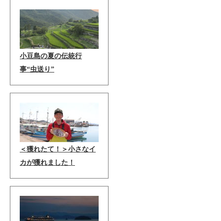
小豆島の夏の伝統行
事“虫送り”
＜獲れたて！＞小さなイ
カが獲れました！