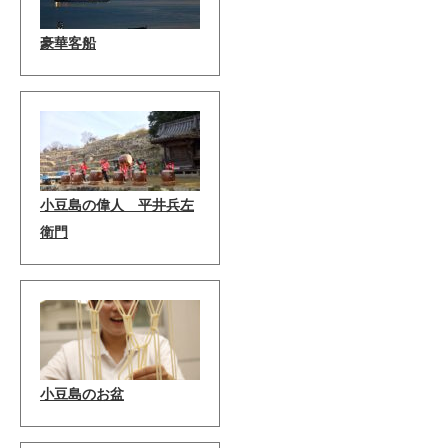
豪華客船
小豆島の偉人 平井兵左
衛門
小豆島のお盆