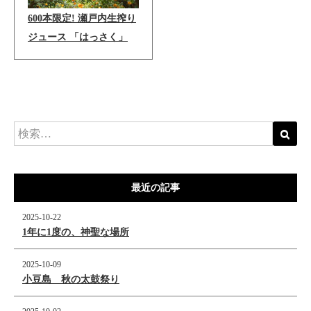
600本限定! 瀬戸内生搾り
ジュース 「はっさく」
最近の記事
2025-10-22
1年に1度の、神聖な場所
2025-10-09
小豆島 秋の太鼓祭り