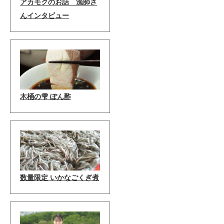
アカモクのお話 漁師さ
んインタビュー
木桶の雫 ぽん酢
数量限定 いかなごくぎ煮