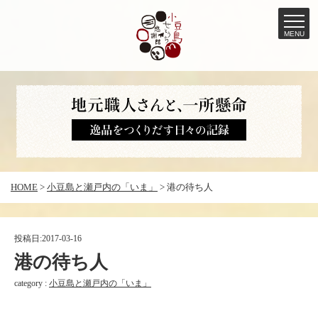
MENU
コ
ン
テ
ン
ツ
へ
HOME
>
小豆島と瀬戸内の「いま」
>
港の待ち人
ス
キ
ッ
投稿日:
2017-03-16
プ
港の待ち人
category :
小豆島と瀬戸内の「いま」